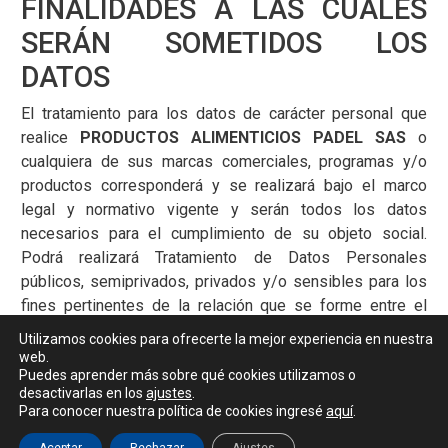
FINALIDADES A LAS CUALES
SERÁN SOMETIDOS LOS
DATOS
El tratamiento para los datos de carácter personal que
realice
PRODUCTOS ALIMENTICIOS PADEL SAS
o
cualquiera de sus marcas comerciales, programas y/o
productos corresponderá y se realizará bajo el marco
legal y normativo vigente y serán todos los datos
necesarios para el cumplimiento de su objeto social.
Podrá realizará Tratamiento de Datos Personales
públicos, semiprivados, privados y/o sensibles para los
fines pertinentes de la relación que se forme entre el
responsable y el titular, teniendo como principales
Utilizamos cookies para ofrecerte la mejor experiencia en nuestra
finalidades las siguientes:
web.
Puedes aprender más sobre qué cookies utilizamos o
a) Gestión de Recurso Humano
desactivarlas en los
ajustes
.
Para conocer nuestra política de cookies ingresé
aquí
.
Administración del Personal:
Gestión del desarrollo