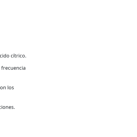
ido cítrico.
 frecuencia
con los
ciones.