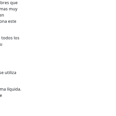
mbres que
ormas muy
en
iona este
 todos los
su
e utiliza
ma líquida.
e