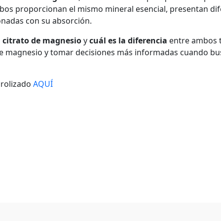
mbos proporcionan el mismo mineral esencial, presentan dif
ionadas con su absorción.
l citrato de magnesio
y
cuál es la diferencia
entre ambos t
 de magnesio y tomar decisiones más informadas cuando b
drolizado
AQUÍ
 de magnesio y citrato de magnesio
,
cloruro de magnesio 
nesio
,
cloruro de magnesio y citrato de magnesio