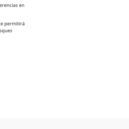
erencias en
e permitirá
usques
y citrato