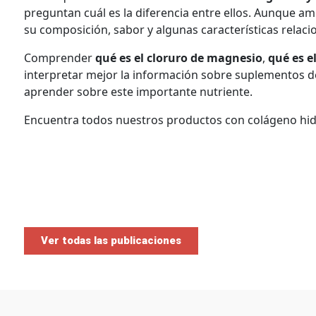
preguntan cuál es la diferencia entre ellos. Aunque a
su composición, sabor y algunas características relac
Comprender
qué es el cloruro de magnesio
,
qué es e
interpretar mejor la información sobre suplementos
aprender sobre este importante nutriente.
Encuentra todos nuestros productos con colágeno hi
INSTAGRAM
cloruro de magnesio y citrato de magnesio
,
cloruro
de magnesio
,
cloruro de magnesio y citrato de mag
Ver todas las publicaciones