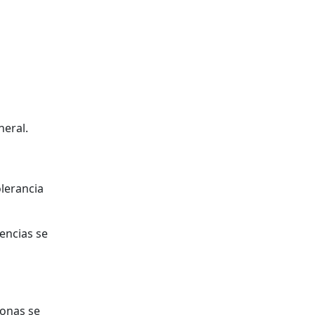
neral.
lerancia
encias se
sonas se