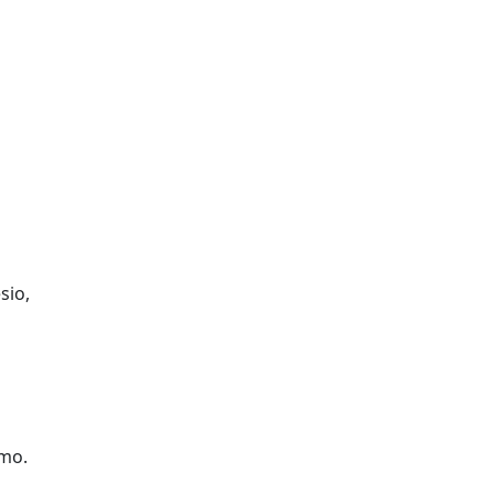
sio,
smo.